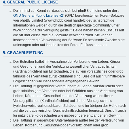
4. GENERAL PUBLIC LICENSE
Du nimmst zur Kenntnis, dass es sich bei phpBB um eine unter der „
GNU General Public License v2
“ (GPL) bereitgestellten Foren-Software
von phpBB Limited (www.phpbb.com) handelt; deutschsprachige
Informationen werden durch die deutschsprachige Community unter
www.phpbb.de zur Verfügung gestellt. Beide haben keinen Einfluss auf
die Art und Weise, wie die Software verwendet wird. Sie können
insbesondere die Verwendung der Software für bestimmte Zwecke nicht
untersagen oder auf Inhalte fremder Foren Einfluss nehmen.
5. GEWÄHRLEISTUNG
Der Betreiber haftet mit Ausnahme der Verletzung von Leben, Körper
und Gesundheit und der Verletzung wesentlicher Vertragspflichten
(Kardinalpflichten) nur für Schäden, die auf ein vorsätzliches oder grob
fahrlässiges Verhalten zurückzuführen sind. Dies gilt auch für mittelbare
Folgeschäden wie insbesondere entgangenen Gewinn.
Die Haftung ist gegenüber Verbrauchern außer bei vorsätzlichem oder
grob fahrlässigem Verhalten oder bei Schäden aus der Verletzung von
Leben, Körper und Gesundheit und der Verletzung wesentlicher
Vertragspflichten (Kardinalpflichten) auf die bei Vertragsschluss
typischerweise vorhersehbaren Schäden und im übrigen der Höhe nach
auf die vertragstypischen Durchschnittsschäden begrenzt. Dies gilt auch
für mittelbare Folgeschäden wie insbesondere entgangenen Gewinn.
Die Haftung ist gegenüber Unternehmern außer bei der Verletzung von
Leben, Körper und Gesundheit oder vorsätzlichem oder grob