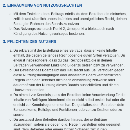
2. EINRÄUMUNG VON NUTZUNGSRECHTEN
Mit dem Erstellen eines Beitrags erteilst du dem Betreiber ein einfaches,
zeitlich und räumlich unbeschränktes und unentgeltliches Recht, deinen
Beitrag im Rahmen des Boards zu nutzen.
Das Nutzungsrecht nach Punkt 2, Unterpunkt a bleibt auch nach
Kündigung des Nutzungsvertrages bestehen.
3. PFLICHTEN DES NUTZERS
Du erklärst mit der Erstellung eines Beitrags, dass er keine Inhalte
enthält, die gegen geltendes Recht oder die guten Sitten verstoßen. Du
erklärst insbesondere, dass du das Recht besitzt, die in deinen
Beiträgen verwendeten Links und Bilder zu setzen bzw. zu verwenden.
Der Betreiber des Boards übt das Hausrecht aus. Bei Verstößen gegen
diese Nutzungsbedingungen oder anderer im Board veröffentlichten
Regeln kann der Betreiber dich nach Abmahnung zeitweise oder
dauerhaft von der Nutzung dieses Boards ausschließen und dir ein
Hausverbot erteilen.
Du nimmst zur Kenntnis, dass der Betreiber keine Verantwortung für die
Inhalte von Beiträgen übernimmt, die er nicht selbst erstellt hat oder die
er nicht zur Kenntnis genommen hat. Du gestattest dem Betreiber, dein
Benutzerkonto, Beiträge und Funktionen jederzeit zu löschen oder zu
sperren.
Du gestattest dem Betreiber darüber hinaus, deine Beiträge
abzuändern, sofern sie gegen o. g. Regeln verstoßen oder geeignet
sind, dem Betreiber oder einem Dritten Schaden zuzufügen.