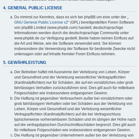
4. GENERAL PUBLIC LICENSE
Du nimmst zur Kenntnis, dass es sich bei phpBB um eine unter der „
GNU General Public License v2
“ (GPL) bereitgestellten Foren-Software
von phpBB Limited (www.phpbb.com) handelt; deutschsprachige
Informationen werden durch die deutschsprachige Community unter
www.phpbb.de zur Verfügung gestellt. Beide haben keinen Einfluss auf
die Art und Weise, wie die Software verwendet wird. Sie können
insbesondere die Verwendung der Software für bestimmte Zwecke nicht
untersagen oder auf Inhalte fremder Foren Einfluss nehmen.
5. GEWÄHRLEISTUNG
Der Betreiber haftet mit Ausnahme der Verletzung von Leben, Körper
und Gesundheit und der Verletzung wesentlicher Vertragspflichten
(Kardinalpflichten) nur für Schäden, die auf ein vorsätzliches oder grob
fahrlässiges Verhalten zurückzuführen sind. Dies gilt auch für mittelbare
Folgeschäden wie insbesondere entgangenen Gewinn.
Die Haftung ist gegenüber Verbrauchern außer bei vorsätzlichem oder
grob fahrlässigem Verhalten oder bei Schäden aus der Verletzung von
Leben, Körper und Gesundheit und der Verletzung wesentlicher
Vertragspflichten (Kardinalpflichten) auf die bei Vertragsschluss
typischerweise vorhersehbaren Schäden und im übrigen der Höhe nach
auf die vertragstypischen Durchschnittsschäden begrenzt. Dies gilt auch
für mittelbare Folgeschäden wie insbesondere entgangenen Gewinn.
Die Haftung ist gegenüber Unternehmern außer bei der Verletzung von