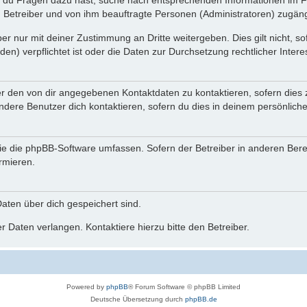
n du Fragen dazu hast, suche nach entsprechenden Informationen im Fo
n Betreiber und von ihm beauftragte Personen (Administratoren) zugäng
r nur mit deiner Zustimmung an Dritte weitergeben. Dies gilt nicht, s
n) verpflichtet ist oder die Daten zur Durchsetzung rechtlicher Interes
er den von dir angegebenen Kontaktdaten zu kontaktieren, sofern dies 
andere Benutzer dich kontaktieren, sofern du dies in deinem persönliche
, die die phpBB-Software umfassen. Sofern der Betreiber in anderen Be
ormieren.
 Daten über dich gespeichert sind.
 Daten verlangen. Kontaktiere hierzu bitte den Betreiber.
Powered by
phpBB
® Forum Software © phpBB Limited
Deutsche Übersetzung durch
phpBB.de