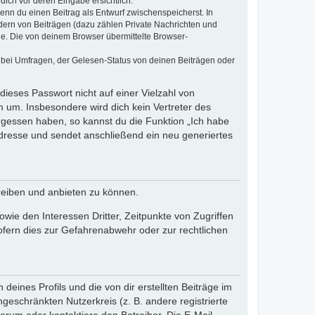
dich vor deren Eingabe ersichtlich.
wenn du einen Beitrag als Entwurf zwischenspeicherst. In
dern von Beiträgen (dazu zählen Private Nachrichten und
e. Die von deinem Browser übermittelte Browser-
 bei Umfragen, der Gelesen-Status von deinen Beiträgen oder
dieses Passwort nicht auf einer Vielzahl von
 um. Insbesondere wird dich kein Vertreter des
ergessen haben, so kannst du die Funktion „Ich habe
resse und sendet anschließend ein neu generiertes
reiben und anbieten zu können.
ie den Interessen Dritter, Zeitpunkte von Zugriffen
fern dies zur Gefahrenabwehr oder zur rechtlichen
eines Profils und die von dir erstellten Beiträge im
ngeschränkten Nutzerkreis (z. B. andere registrierte