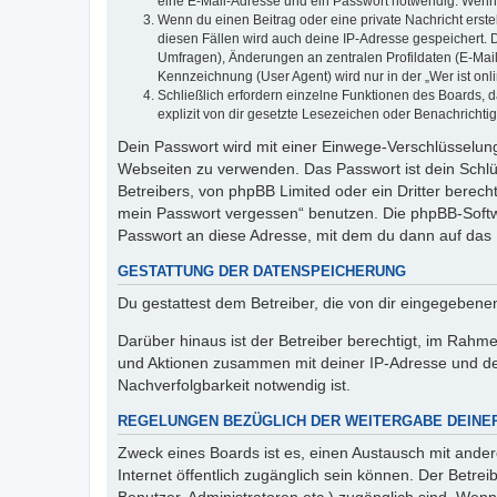
eine E-Mail-Adresse und ein Passwort notwendig. Wenn du
Wenn du einen Beitrag oder eine private Nachricht erste
diesen Fällen wird auch deine IP-Adresse gespeichert. 
Umfragen), Änderungen an zentralen Profildaten (E-Mai
Kennzeichnung (User Agent) wird nur in der „Wer ist onl
Schließlich erfordern einzelne Funktionen des Boards,
explizit von dir gesetzte Lesezeichen oder Benachrichti
Dein Passwort wird mit einer Einwege-Verschlüsselung 
Webseiten zu verwenden. Das Passwort ist dein Schlü
Betreibers, von phpBB Limited oder ein Dritter berec
mein Passwort vergessen“ benutzen. Die phpBB-Softw
Passwort an diese Adresse, mit dem du dann auf das 
GESTATTUNG DER DATENSPEICHERUNG
Du gestattest dem Betreiber, die von dir eingegeben
Darüber hinaus ist der Betreiber berechtigt, im Rahm
und Aktionen zusammen mit deiner IP-Adresse und de
Nachverfolgbarkeit notwendig ist.
REGELUNGEN BEZÜGLICH DER WEITERGABE DEINE
Zweck eines Boards ist es, einen Austausch mit andere
Internet öffentlich zugänglich sein können. Der Betrei