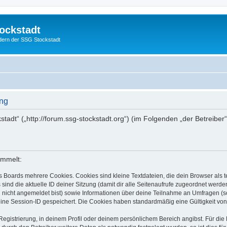
ockstadt
edern der SSG Stockstadt
ung
stadt“ („http://forum.ssg-stockstadt.org“) (im Folgenden „der Betreibe
ammelt:
s Boards mehrere Cookies. Cookies sind kleine Textdateien, die dein Browser als
 sind die aktuelle ID deiner Sitzung (damit dir alle Seitenaufrufe zugeordnet werd
u nicht angemeldet bist) sowie Informationen über deine Teilnahme an Umfragen (s
eine Session-ID gespeichert. Die Cookies haben standardmäßig eine Gültigkeit von 
Registrierung, in deinem Profil oder deinem persönlichem Bereich angibst. Für di