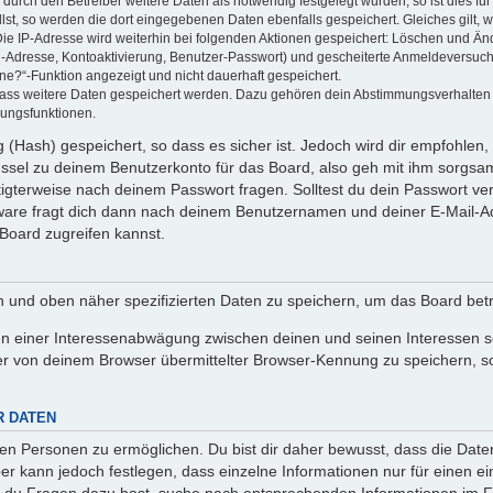
rch den Betreiber weitere Daten als notwendig festgelegt wurden, so ist dies für 
llst, so werden die dort eingegebenen Daten ebenfalls gespeichert. Gleiches gilt, 
Die IP-Adresse wird weiterhin bei folgenden Aktionen gespeichert: Löschen und Än
l-Adresse, Kontoaktivierung, Benutzer-Passwort) und gescheiterte Anmeldeversuch
ine?“-Funktion angezeigt und nicht dauerhaft gespeichert.
 dass weitere Daten gespeichert werden. Dazu gehören dein Abstimmungsverhalten
gungsfunktionen.
(Hash) gespeichert, so dass es sicher ist. Jedoch wird dir empfohlen, 
ssel zu deinem Benutzerkonto für das Board, also geh mit ihm sorgsam
htigterweise nach deinem Passwort fragen. Solltest du dein Passwort v
are fragt dich dann nach deinem Benutzernamen und deiner E-Mail-Ad
Board zugreifen kannst.
en und oben näher spezifizierten Daten zu speichern, um das Board bet
en einer Interessenabwägung zwischen deinen und seinen Interessen sow
r von deinem Browser übermittelter Browser-Kennung zu speichern, so
R DATEN
n Personen zu ermöglichen. Du bist dir daher bewusst, dass die Daten d
ber kann jedoch festlegen, dass einzelne Informationen nur für einen ei