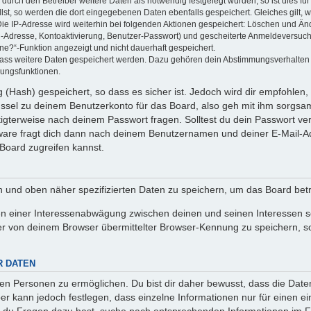
rch den Betreiber weitere Daten als notwendig festgelegt wurden, so ist dies für 
llst, so werden die dort eingegebenen Daten ebenfalls gespeichert. Gleiches gilt, 
Die IP-Adresse wird weiterhin bei folgenden Aktionen gespeichert: Löschen und Än
l-Adresse, Kontoaktivierung, Benutzer-Passwort) und gescheiterte Anmeldeversuch
ine?“-Funktion angezeigt und nicht dauerhaft gespeichert.
 dass weitere Daten gespeichert werden. Dazu gehören dein Abstimmungsverhalten
gungsfunktionen.
(Hash) gespeichert, so dass es sicher ist. Jedoch wird dir empfohlen, 
ssel zu deinem Benutzerkonto für das Board, also geh mit ihm sorgsam
htigterweise nach deinem Passwort fragen. Solltest du dein Passwort v
are fragt dich dann nach deinem Benutzernamen und deiner E-Mail-Ad
Board zugreifen kannst.
en und oben näher spezifizierten Daten zu speichern, um das Board bet
en einer Interessenabwägung zwischen deinen und seinen Interessen sow
r von deinem Browser übermittelter Browser-Kennung zu speichern, so
R DATEN
n Personen zu ermöglichen. Du bist dir daher bewusst, dass die Daten d
ber kann jedoch festlegen, dass einzelne Informationen nur für einen ei