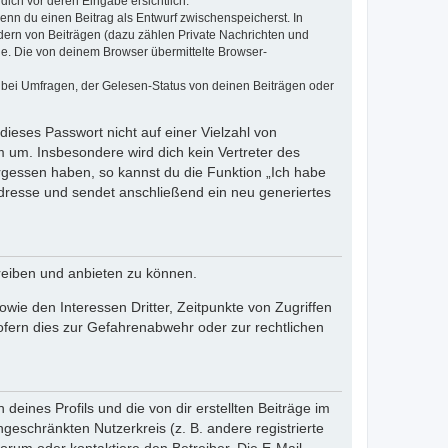
dich vor deren Eingabe ersichtlich.
wenn du einen Beitrag als Entwurf zwischenspeicherst. In
dern von Beiträgen (dazu zählen Private Nachrichten und
e. Die von deinem Browser übermittelte Browser-
 bei Umfragen, der Gelesen-Status von deinen Beiträgen oder
dieses Passwort nicht auf einer Vielzahl von
 um. Insbesondere wird dich kein Vertreter des
ergessen haben, so kannst du die Funktion „Ich habe
resse und sendet anschließend ein neu generiertes
reiben und anbieten zu können.
ie den Interessen Dritter, Zeitpunkte von Zugriffen
fern dies zur Gefahrenabwehr oder zur rechtlichen
eines Profils und die von dir erstellten Beiträge im
ngeschränkten Nutzerkreis (z. B. andere registrierte