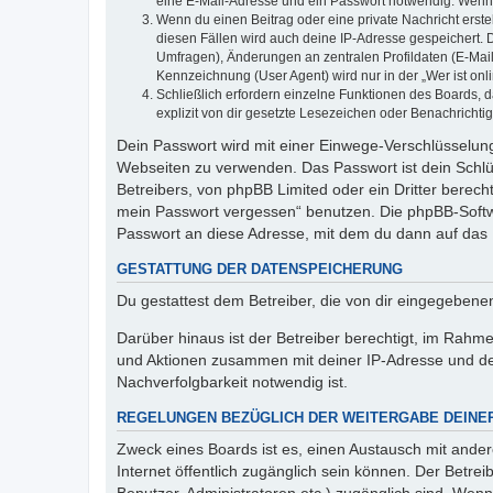
eine E-Mail-Adresse und ein Passwort notwendig. Wenn du
Wenn du einen Beitrag oder eine private Nachricht erste
diesen Fällen wird auch deine IP-Adresse gespeichert. 
Umfragen), Änderungen an zentralen Profildaten (E-Mai
Kennzeichnung (User Agent) wird nur in der „Wer ist onl
Schließlich erfordern einzelne Funktionen des Boards,
explizit von dir gesetzte Lesezeichen oder Benachrichti
Dein Passwort wird mit einer Einwege-Verschlüsselung 
Webseiten zu verwenden. Das Passwort ist dein Schlü
Betreibers, von phpBB Limited oder ein Dritter berec
mein Passwort vergessen“ benutzen. Die phpBB-Softw
Passwort an diese Adresse, mit dem du dann auf das 
GESTATTUNG DER DATENSPEICHERUNG
Du gestattest dem Betreiber, die von dir eingegeben
Darüber hinaus ist der Betreiber berechtigt, im Rahm
und Aktionen zusammen mit deiner IP-Adresse und de
Nachverfolgbarkeit notwendig ist.
REGELUNGEN BEZÜGLICH DER WEITERGABE DEINE
Zweck eines Boards ist es, einen Austausch mit andere
Internet öffentlich zugänglich sein können. Der Betrei