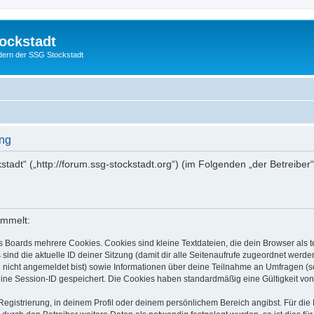
ockstadt
edern der SSG Stockstadt
ung
stadt“ („http://forum.ssg-stockstadt.org“) (im Folgenden „der Betreibe
ammelt:
s Boards mehrere Cookies. Cookies sind kleine Textdateien, die dein Browser als
 sind die aktuelle ID deiner Sitzung (damit dir alle Seitenaufrufe zugeordnet werd
u nicht angemeldet bist) sowie Informationen über deine Teilnahme an Umfragen (s
eine Session-ID gespeichert. Die Cookies haben standardmäßig eine Gültigkeit von 
Registrierung, in deinem Profil oder deinem persönlichem Bereich angibst. Für di