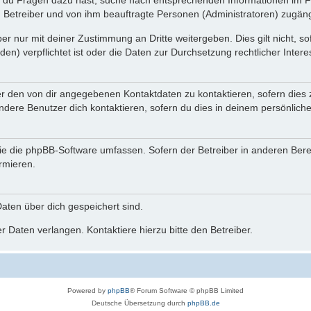
n du Fragen dazu hast, suche nach entsprechenden Informationen im Fo
n Betreiber und von ihm beauftragte Personen (Administratoren) zugäng
r nur mit deiner Zustimmung an Dritte weitergeben. Dies gilt nicht, s
n) verpflichtet ist oder die Daten zur Durchsetzung rechtlicher Interes
er den von dir angegebenen Kontaktdaten zu kontaktieren, sofern dies 
andere Benutzer dich kontaktieren, sofern du dies in deinem persönliche
, die die phpBB-Software umfassen. Sofern der Betreiber in anderen Be
ormieren.
 Daten über dich gespeichert sind.
 Daten verlangen. Kontaktiere hierzu bitte den Betreiber.
Powered by
phpBB
® Forum Software © phpBB Limited
Deutsche Übersetzung durch
phpBB.de