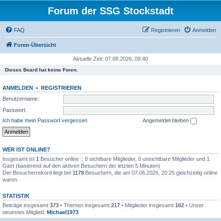
Forum der SSG Stockstadt
FAQ
Registrieren
Anmelden
Foren-Übersicht
Aktuelle Zeit: 07.08.2026, 09:40
Dieses Board hat keine Foren.
ANMELDEN
•
REGISTRIEREN
Benutzername:
Passwort:
Ich habe mein Passwort vergessen
Angemeldet bleiben
WER IST ONLINE?
Insgesamt ist
1
Besucher online :: 0 sichtbare Mitglieder, 0 unsichtbare Mitglieder und 1
Gast (basierend auf den aktiven Besuchern der letzten 5 Minuten)
Der Besucherrekord liegt bei
1178
Besuchern, die am 07.06.2026, 20:25 gleichzeitig online
waren.
STATISTIK
Beiträge insgesamt
373
• Themen insgesamt
217
• Mitglieder insgesamt
162
• Unser
neuestes Mitglied:
Michael1973