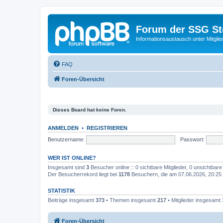
Forum der SSG St
Informationsaustausch unter Mitgli
FAQ
Foren-Übersicht
Dieses Board hat keine Foren.
ANMELDEN
•
REGISTRIEREN
Benutzername:
Passwort:
WER IST ONLINE?
Insgesamt sind
3
Besucher online :: 0 sichtbare Mitglieder, 0 unsichtbar
Der Besucherrekord liegt bei
1178
Besuchern, die am 07.06.2026, 20:25 g
STATISTIK
Beiträge insgesamt
373
• Themen insgesamt
217
• Mitglieder insgesamt
Foren-Übersicht