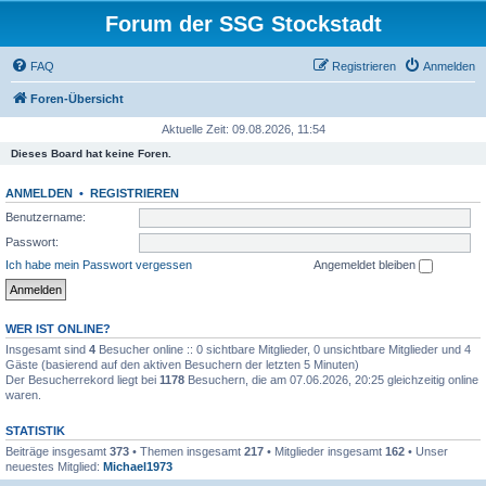
Forum der SSG Stockstadt
FAQ
Registrieren
Anmelden
Foren-Übersicht
Aktuelle Zeit: 09.08.2026, 11:54
Dieses Board hat keine Foren.
ANMELDEN
•
REGISTRIEREN
Benutzername:
Passwort:
Ich habe mein Passwort vergessen
Angemeldet bleiben
WER IST ONLINE?
Insgesamt sind
4
Besucher online :: 0 sichtbare Mitglieder, 0 unsichtbare Mitglieder und 4
Gäste (basierend auf den aktiven Besuchern der letzten 5 Minuten)
Der Besucherrekord liegt bei
1178
Besuchern, die am 07.06.2026, 20:25 gleichzeitig online
waren.
STATISTIK
Beiträge insgesamt
373
• Themen insgesamt
217
• Mitglieder insgesamt
162
• Unser
neuestes Mitglied:
Michael1973