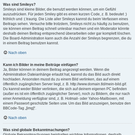
Was sind Smileys?
Smileys sind kleine Bilder, die benutzt werden können, um ein Gefühl
auszudrücken. Für jeden Smiley gibt es einen kurzen Code, z. B. bedeutet :)
fröhlich und :( traurig. Die Liste aller Smileys kannst du beim Verfassen eines
Beitrags sehen. Versuche bitte trotzdem, Smileys nicht zu häufig zu benutzen,
sie können einen Beitrag schnell unlesbar machen und ein Moderator könnte
deshalb deinen Beitrag entsprechend überarbeiten oder gar komplett löschen.
Die Board-Administration kann auch die Anzahl der Smileys begrenzen, die du
in einem Beitrag benutzen kannst.
Nach oben
Kann ich Bilder in meine Beiträge einfügen?
Ja, Bilder können in deinem Beitrag angezeigt werden. Wenn die
Administration Dateianhänge erlaubt hat, kannst du das Bild auch direkt
hochladen. Ansonsten musst du zu einem Bild verlinken, das auf einem
öffentlich zugänglichen Server liegt, z. B. http://www.domain.tld/mein-bild.gif.
Du kannst weder Bilder verlinken, die sich auf deinem eigenen PC befinden
(außer es ist ein öffentlich zugänglicher Server), noch zu Bildern, die nur nach
einer Anmeldung verfügbar sind, z. B. Hotmail- oder Yahoo-Mailboxen, mit
einem Passwort geschützte Seiten usw. Um das Bild anzuzeigen, benutze den
BBCode-Tag „[img]“.
Nach oben
Was sind globale Bekanntmachungen?
Globale Bekanntmachungen beinhalten wichtige Informationen, deshalb