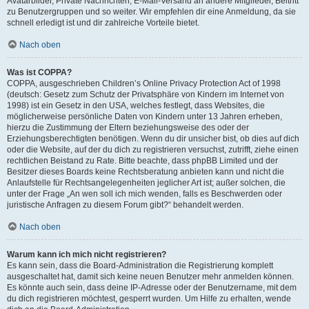
Avatarbilder, Private Nachrichten, E-Mail-Versand an andere Mitglieder, Beitritt
zu Benutzergruppen und so weiter. Wir empfehlen dir eine Anmeldung, da sie
schnell erledigt ist und dir zahlreiche Vorteile bietet.
Nach oben
Was ist COPPA?
COPPA, ausgeschrieben Children’s Online Privacy Protection Act of 1998
(deutsch: Gesetz zum Schutz der Privatsphäre von Kindern im Internet von
1998) ist ein Gesetz in den USA, welches festlegt, dass Websites, die
möglicherweise persönliche Daten von Kindern unter 13 Jahren erheben,
hierzu die Zustimmung der Eltern beziehungsweise des oder der
Erziehungsberechtigten benötigen. Wenn du dir unsicher bist, ob dies auf dich
oder die Website, auf der du dich zu registrieren versuchst, zutrifft, ziehe einen
rechtlichen Beistand zu Rate. Bitte beachte, dass phpBB Limited und der
Besitzer dieses Boards keine Rechtsberatung anbieten kann und nicht die
Anlaufstelle für Rechtsangelegenheiten jeglicher Art ist; außer solchen, die
unter der Frage „An wen soll ich mich wenden, falls es Beschwerden oder
juristische Anfragen zu diesem Forum gibt?“ behandelt werden.
Nach oben
Warum kann ich mich nicht registrieren?
Es kann sein, dass die Board-Administration die Registrierung komplett
ausgeschaltet hat, damit sich keine neuen Benutzer mehr anmelden können.
Es könnte auch sein, dass deine IP-Adresse oder der Benutzername, mit dem
du dich registrieren möchtest, gesperrt wurden. Um Hilfe zu erhalten, wende