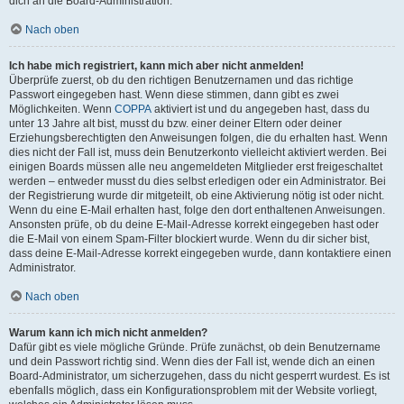
dich an die Board-Administration.
Nach oben
Ich habe mich registriert, kann mich aber nicht anmelden!
Überprüfe zuerst, ob du den richtigen Benutzernamen und das richtige
Passwort eingegeben hast. Wenn diese stimmen, dann gibt es zwei
Möglichkeiten. Wenn
COPPA
aktiviert ist und du angegeben hast, dass du
unter 13 Jahre alt bist, musst du bzw. einer deiner Eltern oder deiner
Erziehungsberechtigten den Anweisungen folgen, die du erhalten hast. Wenn
dies nicht der Fall ist, muss dein Benutzerkonto vielleicht aktiviert werden. Bei
einigen Boards müssen alle neu angemeldeten Mitglieder erst freigeschaltet
werden – entweder musst du dies selbst erledigen oder ein Administrator. Bei
der Registrierung wurde dir mitgeteilt, ob eine Aktivierung nötig ist oder nicht.
Wenn du eine E-Mail erhalten hast, folge den dort enthaltenen Anweisungen.
Ansonsten prüfe, ob du deine E-Mail-Adresse korrekt eingegeben hast oder
die E-Mail von einem Spam-Filter blockiert wurde. Wenn du dir sicher bist,
dass deine E-Mail-Adresse korrekt eingegeben wurde, dann kontaktiere einen
Administrator.
Nach oben
Warum kann ich mich nicht anmelden?
Dafür gibt es viele mögliche Gründe. Prüfe zunächst, ob dein Benutzername
und dein Passwort richtig sind. Wenn dies der Fall ist, wende dich an einen
Board-Administrator, um sicherzugehen, dass du nicht gesperrt wurdest. Es ist
ebenfalls möglich, dass ein Konfigurationsproblem mit der Website vorliegt,