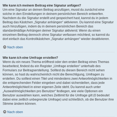
Wie kann ich meinem Beitrag eine Signatur anfügen?
Um eine Signatur an deinen Beitrag anzufügen, musst du zunächst eine
solche in den Einstellungen in deinem persönlichen Bereich entwerfen.
Nachdem du die Signatur erstellt und gespeichert hast, kannst du in jedem
Beitrag das Kästchen „Signatur anhängen“ aktivieren. Du kannst eine Signatur
auch hinzufügen, indem du in deinem persönlichen Bereich das
standardmäßige Anhängen deiner Signatur aktivierst. Wenn du einen
einzelnen Beitrag dennoch ohne Signatur verfassen möchtest, so kannst du
dort einfach das Kontrollkästchen „Signatur anhängen“ wieder deaktivieren.
Nach oben
Wie kann ich eine Umfrage erstellen?
Wenn du ein neues Thema eröffnest oder den ersten Beitrag eines Themas
bearbeitest, findest du ein Register „Umfrage erstellen“ unterhalb des
Formulars zur Beitragserstellung. Solltest du diesen Bereich nicht sehen
können, so hast du wahrscheinlich nicht die Berechtigung, Umfragen zu
erstellen. Du solltest einen Titel und mindestens zwei Antwortmöglichkeiten in
die entsprechenden Felder eingeben und dabei sicherstellen, dass jede
Antwortmöglichkeit in einer eigenen Zeile steht. Du kannst auch unter
„Auswahlmöglichkeiten pro Benutzer“ festlegen, wie viele Optionen ein
Benutzer auswählen kann, welches Zeitlimit für die Umfrage gilt (0 bedeutet
dabei eine zeitlich unbegrenzte Umfrage) und schließlich, ob die Benutzer ihre
Stimme ändern können.
Nach oben