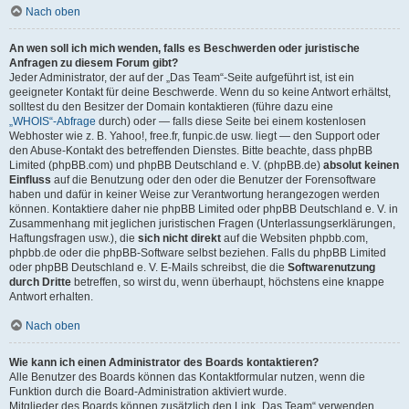
Nach oben
An wen soll ich mich wenden, falls es Beschwerden oder juristische
Anfragen zu diesem Forum gibt?
Jeder Administrator, der auf der „Das Team“-Seite aufgeführt ist, ist ein
geeigneter Kontakt für deine Beschwerde. Wenn du so keine Antwort erhältst,
solltest du den Besitzer der Domain kontaktieren (führe dazu eine
„WHOIS“-Abfrage
durch) oder — falls diese Seite bei einem kostenlosen
Webhoster wie z. B. Yahoo!, free.fr, funpic.de usw. liegt — den Support oder
den Abuse-Kontakt des betreffenden Dienstes. Bitte beachte, dass phpBB
Limited (phpBB.com) und phpBB Deutschland e. V. (phpBB.de)
absolut keinen
Einfluss
auf die Benutzung oder den oder die Benutzer der Forensoftware
haben und dafür in keiner Weise zur Verantwortung herangezogen werden
können. Kontaktiere daher nie phpBB Limited oder phpBB Deutschland e. V. in
Zusammenhang mit jeglichen juristischen Fragen (Unterlassungserklärungen,
Haftungsfragen usw.), die
sich nicht direkt
auf die Websiten phpbb.com,
phpbb.de oder die phpBB-Software selbst beziehen. Falls du phpBB Limited
oder phpBB Deutschland e. V. E-Mails schreibst, die die
Softwarenutzung
durch Dritte
betreffen, so wirst du, wenn überhaupt, höchstens eine knappe
Antwort erhalten.
Nach oben
Wie kann ich einen Administrator des Boards kontaktieren?
Alle Benutzer des Boards können das Kontaktformular nutzen, wenn die
Funktion durch die Board-Administration aktiviert wurde.
Mitglieder des Boards können zusätzlich den Link „Das Team“ verwenden.