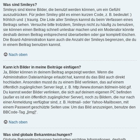
Was sind Smileys?
Smileys sind kleine Bilder, die benutzt werden können, um ein Gefühl
auszudrücken. Für jeden Smiley gibt es einen kurzen Code, z. B. bedeutet :)
fröhlich und :( traurig. Die Liste aller Smileys kannst du beim Verfassen eines
Beitrags sehen. Versuche bitte trotzdem, Smileys nicht zu häufig zu benutzen,
sie können einen Beitrag schnell unlesbar machen und ein Moderator könnte
deshalb deinen Beitrag entsprechend überarbeiten oder gar komplett löschen.
Die Board-Administration kann auch die Anzahl der Smileys begrenzen, die du
in einem Beitrag benutzen kannst.
Nach oben
Kann ich Bilder in meine Beiträge einfügen?
Ja, Bilder können in deinem Beitrag angezeigt werden. Wenn die
Administration Dateianhänge erlaubt hat, kannst du das Bild auch direkt
hochladen. Ansonsten musst du zu einem Bild verlinken, das auf einem
öffentlich zugänglichen Server liegt, z. B. http://www.domain.tld/mein-bild.gif.
Du kannst weder Bilder verlinken, die sich auf deinem eigenen PC befinden
(außer es ist ein öffentlich zugänglicher Server), noch zu Bildern, die nur nach
einer Anmeldung verfügbar sind, z. B. Hotmail- oder Yahoo-Mailboxen, mit
einem Passwort geschützte Seiten usw. Um das Bild anzuzeigen, benutze den
BBCode-Tag „[img]“.
Nach oben
Was sind globale Bekanntmachungen?
Globale Bekanntmachungen beinhalten wichtige Informationen, deshalb