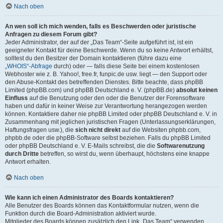
Nach oben
An wen soll ich mich wenden, falls es Beschwerden oder juristische
Anfragen zu diesem Forum gibt?
Jeder Administrator, der auf der „Das Team“-Seite aufgeführt ist, ist ein
geeigneter Kontakt für deine Beschwerde. Wenn du so keine Antwort erhältst,
solltest du den Besitzer der Domain kontaktieren (führe dazu eine
„WHOIS“-Abfrage
durch) oder — falls diese Seite bei einem kostenlosen
Webhoster wie z. B. Yahoo!, free.fr, funpic.de usw. liegt — den Support oder
den Abuse-Kontakt des betreffenden Dienstes. Bitte beachte, dass phpBB
Limited (phpBB.com) und phpBB Deutschland e. V. (phpBB.de)
absolut keinen
Einfluss
auf die Benutzung oder den oder die Benutzer der Forensoftware
haben und dafür in keiner Weise zur Verantwortung herangezogen werden
können. Kontaktiere daher nie phpBB Limited oder phpBB Deutschland e. V. in
Zusammenhang mit jeglichen juristischen Fragen (Unterlassungserklärungen,
Haftungsfragen usw.), die
sich nicht direkt
auf die Websiten phpbb.com,
phpbb.de oder die phpBB-Software selbst beziehen. Falls du phpBB Limited
oder phpBB Deutschland e. V. E-Mails schreibst, die die
Softwarenutzung
durch Dritte
betreffen, so wirst du, wenn überhaupt, höchstens eine knappe
Antwort erhalten.
Nach oben
Wie kann ich einen Administrator des Boards kontaktieren?
Alle Benutzer des Boards können das Kontaktformular nutzen, wenn die
Funktion durch die Board-Administration aktiviert wurde.
Mitglieder des Boards können zusätzlich den Link „Das Team“ verwenden.