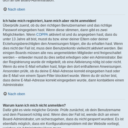
dich an die Board-Administration.
Nach oben
Ich habe mich registriert, kann mich aber nicht anmelden!
Überprüfe zuerst, ob du den richtigen Benutzernamen und das richtige
Passwort eingegeben hast. Wenn diese stimmen, dann gibt es zwei
Möglichkeiten. Wenn
COPPA
aktiviert ist und du angegeben hast, dass du
unter 13 Jahre alt bist, musst du bzw. einer deiner Eltern oder deiner
Erziehungsberechtigten den Anweisungen folgen, die du erhalten hast. Wenn
dies nicht der Fall ist, muss dein Benutzerkonto vielleicht aktiviert werden. Bei
einigen Boards müssen alle neu angemeldeten Mitglieder erst freigeschaltet
werden – entweder musst du dies selbst erledigen oder ein Administrator. Bei
der Registrierung wurde dir mitgeteilt, ob eine Aktivierung nötig ist oder nicht.
Wenn du eine E-Mail erhalten hast, folge den dort enthaltenen Anweisungen.
Ansonsten prüfe, ob du deine E-Mail-Adresse korrekt eingegeben hast oder
die E-Mail von einem Spam-Filter blockiert wurde. Wenn du dir sicher bist,
dass deine E-Mail-Adresse korrekt eingegeben wurde, dann kontaktiere einen
Administrator.
Nach oben
Warum kann ich mich nicht anmelden?
Dafür gibt es viele mögliche Gründe. Prüfe zunächst, ob dein Benutzername
und dein Passwort richtig sind. Wenn dies der Fall ist, wende dich an einen
Board-Administrator, um sicherzugehen, dass du nicht gesperrt wurdest. Es ist
ebenfalls möglich, dass ein Konfigurationsproblem mit der Website vorliegt,