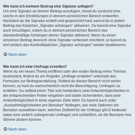
Wie kann ich meinem Beitrag eine Signatur anfügen?
Um eine Signatur an deinen Beitrag anzufügen, musst du zunächst eine
solche in den Einstellungen in deinem persönlichen Bereich entwerfen.
Nachdem du die Signatur erstellt und gespeichert hast, kannst du in jedem
Beitrag das Kästchen „Signatur anhängen“ aktivieren. Du kannst eine Signatur
auch hinzufügen, indem du in deinem persönlichen Bereich das
standardmäßige Anhängen deiner Signatur aktivierst. Wenn du einen
einzelnen Beitrag dennoch ohne Signatur verfassen möchtest, so kannst du
dort einfach das Kontrollkästchen „Signatur anhängen“ wieder deaktivieren.
Nach oben
Wie kann ich eine Umfrage erstellen?
Wenn du ein neues Thema eröffnest oder den ersten Beitrag eines Themas
bearbeitest, findest du ein Register „Umfrage erstellen“ unterhalb des
Formulars zur Beitragserstellung. Solltest du diesen Bereich nicht sehen
können, so hast du wahrscheinlich nicht die Berechtigung, Umfragen zu
erstellen. Du solltest einen Titel und mindestens zwei Antwortmöglichkeiten in
die entsprechenden Felder eingeben und dabei sicherstellen, dass jede
Antwortmöglichkeit in einer eigenen Zeile steht. Du kannst auch unter
„Auswahlmöglichkeiten pro Benutzer“ festlegen, wie viele Optionen ein
Benutzer auswählen kann, welches Zeitlimit für die Umfrage gilt (0 bedeutet
dabei eine zeitlich unbegrenzte Umfrage) und schließlich, ob die Benutzer ihre
Stimme ändern können.
Nach oben