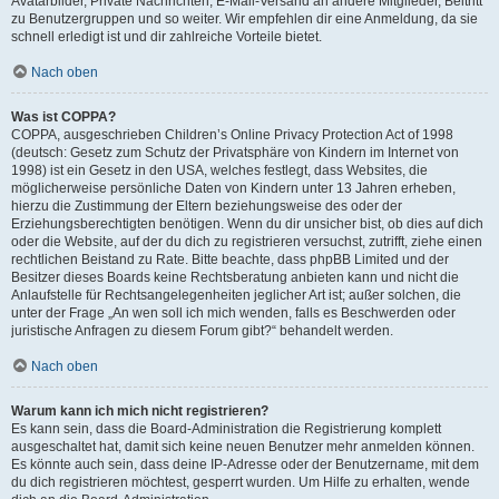
Avatarbilder, Private Nachrichten, E-Mail-Versand an andere Mitglieder, Beitritt
zu Benutzergruppen und so weiter. Wir empfehlen dir eine Anmeldung, da sie
schnell erledigt ist und dir zahlreiche Vorteile bietet.
Nach oben
Was ist COPPA?
COPPA, ausgeschrieben Children’s Online Privacy Protection Act of 1998
(deutsch: Gesetz zum Schutz der Privatsphäre von Kindern im Internet von
1998) ist ein Gesetz in den USA, welches festlegt, dass Websites, die
möglicherweise persönliche Daten von Kindern unter 13 Jahren erheben,
hierzu die Zustimmung der Eltern beziehungsweise des oder der
Erziehungsberechtigten benötigen. Wenn du dir unsicher bist, ob dies auf dich
oder die Website, auf der du dich zu registrieren versuchst, zutrifft, ziehe einen
rechtlichen Beistand zu Rate. Bitte beachte, dass phpBB Limited und der
Besitzer dieses Boards keine Rechtsberatung anbieten kann und nicht die
Anlaufstelle für Rechtsangelegenheiten jeglicher Art ist; außer solchen, die
unter der Frage „An wen soll ich mich wenden, falls es Beschwerden oder
juristische Anfragen zu diesem Forum gibt?“ behandelt werden.
Nach oben
Warum kann ich mich nicht registrieren?
Es kann sein, dass die Board-Administration die Registrierung komplett
ausgeschaltet hat, damit sich keine neuen Benutzer mehr anmelden können.
Es könnte auch sein, dass deine IP-Adresse oder der Benutzername, mit dem
du dich registrieren möchtest, gesperrt wurden. Um Hilfe zu erhalten, wende