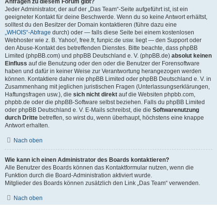
Anfragen zu diesem Forum gibt?
Jeder Administrator, der auf der „Das Team“-Seite aufgeführt ist, ist ein
geeigneter Kontakt für deine Beschwerde. Wenn du so keine Antwort erhältst,
solltest du den Besitzer der Domain kontaktieren (führe dazu eine
„WHOIS“-Abfrage
durch) oder — falls diese Seite bei einem kostenlosen
Webhoster wie z. B. Yahoo!, free.fr, funpic.de usw. liegt — den Support oder
den Abuse-Kontakt des betreffenden Dienstes. Bitte beachte, dass phpBB
Limited (phpBB.com) und phpBB Deutschland e. V. (phpBB.de)
absolut keinen
Einfluss
auf die Benutzung oder den oder die Benutzer der Forensoftware
haben und dafür in keiner Weise zur Verantwortung herangezogen werden
können. Kontaktiere daher nie phpBB Limited oder phpBB Deutschland e. V. in
Zusammenhang mit jeglichen juristischen Fragen (Unterlassungserklärungen,
Haftungsfragen usw.), die
sich nicht direkt
auf die Websiten phpbb.com,
phpbb.de oder die phpBB-Software selbst beziehen. Falls du phpBB Limited
oder phpBB Deutschland e. V. E-Mails schreibst, die die
Softwarenutzung
durch Dritte
betreffen, so wirst du, wenn überhaupt, höchstens eine knappe
Antwort erhalten.
Nach oben
Wie kann ich einen Administrator des Boards kontaktieren?
Alle Benutzer des Boards können das Kontaktformular nutzen, wenn die
Funktion durch die Board-Administration aktiviert wurde.
Mitglieder des Boards können zusätzlich den Link „Das Team“ verwenden.
Nach oben