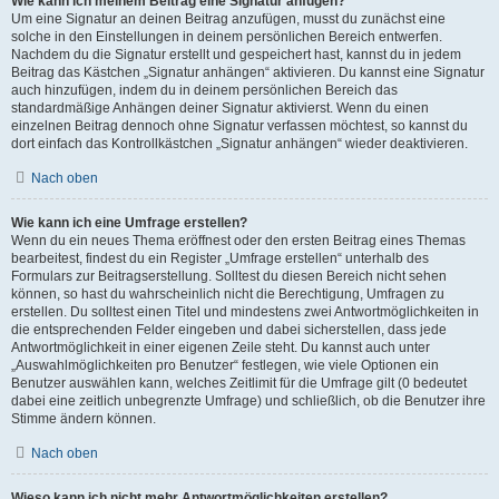
Wie kann ich meinem Beitrag eine Signatur anfügen?
Um eine Signatur an deinen Beitrag anzufügen, musst du zunächst eine
solche in den Einstellungen in deinem persönlichen Bereich entwerfen.
Nachdem du die Signatur erstellt und gespeichert hast, kannst du in jedem
Beitrag das Kästchen „Signatur anhängen“ aktivieren. Du kannst eine Signatur
auch hinzufügen, indem du in deinem persönlichen Bereich das
standardmäßige Anhängen deiner Signatur aktivierst. Wenn du einen
einzelnen Beitrag dennoch ohne Signatur verfassen möchtest, so kannst du
dort einfach das Kontrollkästchen „Signatur anhängen“ wieder deaktivieren.
Nach oben
Wie kann ich eine Umfrage erstellen?
Wenn du ein neues Thema eröffnest oder den ersten Beitrag eines Themas
bearbeitest, findest du ein Register „Umfrage erstellen“ unterhalb des
Formulars zur Beitragserstellung. Solltest du diesen Bereich nicht sehen
können, so hast du wahrscheinlich nicht die Berechtigung, Umfragen zu
erstellen. Du solltest einen Titel und mindestens zwei Antwortmöglichkeiten in
die entsprechenden Felder eingeben und dabei sicherstellen, dass jede
Antwortmöglichkeit in einer eigenen Zeile steht. Du kannst auch unter
„Auswahlmöglichkeiten pro Benutzer“ festlegen, wie viele Optionen ein
Benutzer auswählen kann, welches Zeitlimit für die Umfrage gilt (0 bedeutet
dabei eine zeitlich unbegrenzte Umfrage) und schließlich, ob die Benutzer ihre
Stimme ändern können.
Nach oben
Wieso kann ich nicht mehr Antwortmöglichkeiten erstellen?