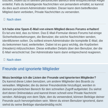
löschen, indem du in deinem persönlichen Bereich eine entsprechende Regel
erstellst. Falls du belästigende Nachrichten von jemandem erhältst, so kannst
du dies auch einem Administrator melden. Dieser kann dem betreffenden
Mitglied dann verbieten, Private Nachrichten zu versenden.
Nach oben
Ich habe eine Spam-E-Mail von einem Mitglied dieses Forums erhalten!
Es tut uns leid, das zu hören. Das E-Mail-Formular dieses Forums hat einige
Sicherheitsvorkehrungen, die Benutzer, die solche Nachrichten senden,
identifizieren sollen. Du solltest einem Administrator die komplette E-Mail, die
du bekommen hast, weiterleiten. Dabei ist es ganz wichtig, die Kopfzeilen
(Headers) mitzuschicken. Diese enthalten Details über den Benutzer, der die
E-Mail verschickt hat. Der Administrator kann dann entsprechend reagieren.
Nach oben
Freunde und ignorierte Mitglieder
Wozu benötige ich die Listen der Freunde und ignorierten Mitglieder?
Du kannst diese Listen benutzen, um andere Mitglieder des Boards zu
verwalten. Mitglieder, die du deiner Freundesliste hinzufügst, werden in
deinem persönlichen Bereich für den schnellen Zugriff aufgelistet. Du siehst
dort deren Onlinestatus und kannst ihnen schnell eine Private Nachricht
senden. Abhängig von dem Style, den du verwendest, können Beiträge deiner
Freunde auch hervorgehoben sein. Wenn du einen Benutzer ignorierst, dann
siehst du seine Beiträge standardmäßig nicht.