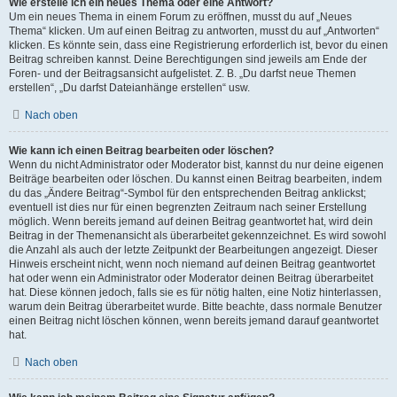
Wie erstelle ich ein neues Thema oder eine Antwort?
Um ein neues Thema in einem Forum zu eröffnen, musst du auf „Neues
Thema“ klicken. Um auf einen Beitrag zu antworten, musst du auf „Antworten“
klicken. Es könnte sein, dass eine Registrierung erforderlich ist, bevor du einen
Beitrag schreiben kannst. Deine Berechtigungen sind jeweils am Ende der
Foren- und der Beitragsansicht aufgelistet. Z. B. „Du darfst neue Themen
erstellen“, „Du darfst Dateianhänge erstellen“ usw.
Nach oben
Wie kann ich einen Beitrag bearbeiten oder löschen?
Wenn du nicht Administrator oder Moderator bist, kannst du nur deine eigenen
Beiträge bearbeiten oder löschen. Du kannst einen Beitrag bearbeiten, indem
du das „Ändere Beitrag“-Symbol für den entsprechenden Beitrag anklickst;
eventuell ist dies nur für einen begrenzten Zeitraum nach seiner Erstellung
möglich. Wenn bereits jemand auf deinen Beitrag geantwortet hat, wird dein
Beitrag in der Themenansicht als überarbeitet gekennzeichnet. Es wird sowohl
die Anzahl als auch der letzte Zeitpunkt der Bearbeitungen angezeigt. Dieser
Hinweis erscheint nicht, wenn noch niemand auf deinen Beitrag geantwortet
hat oder wenn ein Administrator oder Moderator deinen Beitrag überarbeitet
hat. Diese können jedoch, falls sie es für nötig halten, eine Notiz hinterlassen,
warum dein Beitrag überarbeitet wurde. Bitte beachte, dass normale Benutzer
einen Beitrag nicht löschen können, wenn bereits jemand darauf geantwortet
hat.
Nach oben