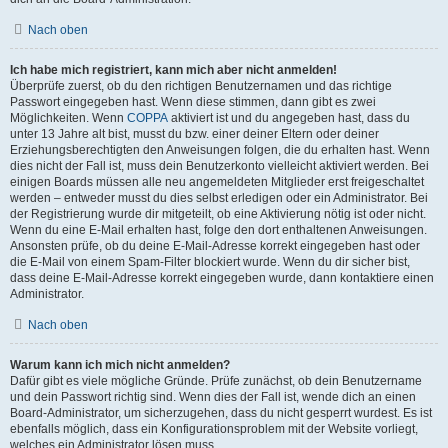
Nach oben
Ich habe mich registriert, kann mich aber nicht anmelden!
Überprüfe zuerst, ob du den richtigen Benutzernamen und das richtige
Passwort eingegeben hast. Wenn diese stimmen, dann gibt es zwei
Möglichkeiten. Wenn
COPPA
aktiviert ist und du angegeben hast, dass du
unter 13 Jahre alt bist, musst du bzw. einer deiner Eltern oder deiner
Erziehungsberechtigten den Anweisungen folgen, die du erhalten hast. Wenn
dies nicht der Fall ist, muss dein Benutzerkonto vielleicht aktiviert werden. Bei
einigen Boards müssen alle neu angemeldeten Mitglieder erst freigeschaltet
werden – entweder musst du dies selbst erledigen oder ein Administrator. Bei
der Registrierung wurde dir mitgeteilt, ob eine Aktivierung nötig ist oder nicht.
Wenn du eine E-Mail erhalten hast, folge den dort enthaltenen Anweisungen.
Ansonsten prüfe, ob du deine E-Mail-Adresse korrekt eingegeben hast oder
die E-Mail von einem Spam-Filter blockiert wurde. Wenn du dir sicher bist,
dass deine E-Mail-Adresse korrekt eingegeben wurde, dann kontaktiere einen
Administrator.
Nach oben
Warum kann ich mich nicht anmelden?
Dafür gibt es viele mögliche Gründe. Prüfe zunächst, ob dein Benutzername
und dein Passwort richtig sind. Wenn dies der Fall ist, wende dich an einen
Board-Administrator, um sicherzugehen, dass du nicht gesperrt wurdest. Es ist
ebenfalls möglich, dass ein Konfigurationsproblem mit der Website vorliegt,
welches ein Administrator lösen muss.