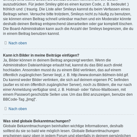
auszudrücken. Für jeden Smiley gibt es einen kurzen Code, z. B. bedeutet :)
fröhlich und :( traurig. Die Liste aller Smileys kannst du beim Verfassen eines
Beitrags sehen. Versuche bitte trotzdem, Smileys nicht zu häufig zu benutzen,
sie können einen Beitrag schnell unlesbar machen und ein Moderator könnte
deshalb deinen Beitrag entsprechend überarbeiten oder gar komplett löschen.
Die Board-Administration kann auch die Anzahl der Smileys begrenzen, die du
in einem Beitrag benutzen kannst.
Nach oben
Kann ich Bilder in meine Beiträge einfügen?
Ja, Bilder können in deinem Beitrag angezeigt werden. Wenn die
Administration Dateianhänge erlaubt hat, kannst du das Bild auch direkt
hochladen. Ansonsten musst du zu einem Bild verlinken, das auf einem
öffentlich zugänglichen Server liegt, z. B. http://www.domain.tld/mein-bild.gif.
Du kannst weder Bilder verlinken, die sich auf deinem eigenen PC befinden
(außer es ist ein öffentlich zugänglicher Server), noch zu Bildern, die nur nach
einer Anmeldung verfügbar sind, z. B. Hotmail- oder Yahoo-Mailboxen, mit
einem Passwort geschützte Seiten usw. Um das Bild anzuzeigen, benutze den
BBCode-Tag „[img]“.
Nach oben
Was sind globale Bekanntmachungen?
Globale Bekanntmachungen beinhalten wichtige Informationen, deshalb
solltest du sie so bald wie möglich lesen. Globale Bekanntmachungen
erscheinen ganz oben in jedem Forum und ebenfalls in deinem persönlichen