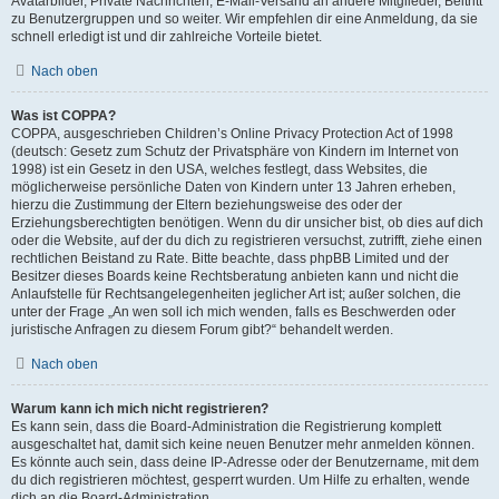
Avatarbilder, Private Nachrichten, E-Mail-Versand an andere Mitglieder, Beitritt
zu Benutzergruppen und so weiter. Wir empfehlen dir eine Anmeldung, da sie
schnell erledigt ist und dir zahlreiche Vorteile bietet.
Nach oben
Was ist COPPA?
COPPA, ausgeschrieben Children’s Online Privacy Protection Act of 1998
(deutsch: Gesetz zum Schutz der Privatsphäre von Kindern im Internet von
1998) ist ein Gesetz in den USA, welches festlegt, dass Websites, die
möglicherweise persönliche Daten von Kindern unter 13 Jahren erheben,
hierzu die Zustimmung der Eltern beziehungsweise des oder der
Erziehungsberechtigten benötigen. Wenn du dir unsicher bist, ob dies auf dich
oder die Website, auf der du dich zu registrieren versuchst, zutrifft, ziehe einen
rechtlichen Beistand zu Rate. Bitte beachte, dass phpBB Limited und der
Besitzer dieses Boards keine Rechtsberatung anbieten kann und nicht die
Anlaufstelle für Rechtsangelegenheiten jeglicher Art ist; außer solchen, die
unter der Frage „An wen soll ich mich wenden, falls es Beschwerden oder
juristische Anfragen zu diesem Forum gibt?“ behandelt werden.
Nach oben
Warum kann ich mich nicht registrieren?
Es kann sein, dass die Board-Administration die Registrierung komplett
ausgeschaltet hat, damit sich keine neuen Benutzer mehr anmelden können.
Es könnte auch sein, dass deine IP-Adresse oder der Benutzername, mit dem
du dich registrieren möchtest, gesperrt wurden. Um Hilfe zu erhalten, wende
dich an die Board-Administration.